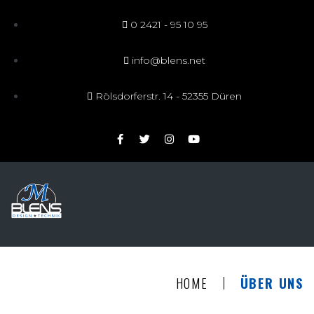
0 2421 - 95 10 95
info@blens.net
Rölsdorferstr. 14 - 52355 Düren
|
HOME
ÜBER UNS